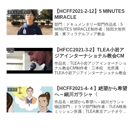
舘千恵子所属：TLEAデンバー教会
【HCFF2021-2-12】5 MINUTES
ドキュメンタリー
MIRACLE
部門：ドキュメンタリー部門作品名：5
MINUTES MIRACLE制作者：陸田大智所
属：東フィラデルフィア教会
【HFCC2021-3-2】TLEA小岩ア
CM
ジアインターナショナル教会CM
作品名：TLEA小岩アジアインターナショ
ナル教会CM制作者：三本松 光所属 ：
TLEA小岩アジアインターナショナル教会
【HCFF2021-4-４】絶望から希望
ドラマ
へ～細川ガラシャ〈
作品名：絶望から希望へ～細川ガラシャ
物語部門：ドラマ部門制作者：TLEA映画
ミッション所属：TLEA東京アンテオケ教
会