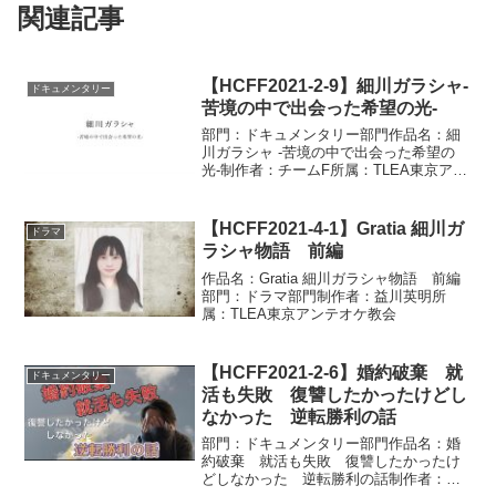
関連記事
【HCFF2021-2-9】細川ガラシャ-
ドキュメンタリー
苦境の中で出会った希望の光-
部門：ドキュメンタリー部門作品名：細
川ガラシャ -苦境の中で出会った希望の
光-制作者：チームF所属：TLEA東京アン
テオケ教会
【HCFF2021-4-1】Gratia 細川ガ
ドラマ
ラシャ物語 前編
作品名：Gratia 細川ガラシャ物語 前編
部門：ドラマ部門制作者：益川英明所
属：TLEA東京アンテオケ教会
【HCFF2021-2-6】婚約破棄 就
ドキュメンタリー
活も失敗 復讐したかったけどし
なかった 逆転勝利の話
部門：ドキュメンタリー部門作品名：婚
約破棄 就活も失敗 復讐したかったけ
どしなかった 逆転勝利の話制作者：上