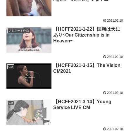
2021.02.10
【HCFF2021-1-22】国籍は天に
ノミネート作品
あり~Our Citizenship is in
Heaven~
2021.02.10
【HCFF2021-3-15】The Vision
CM
CM2021
2021.02.10
【HCFF2021-3-14】Young
CM
Service LIVE CM
2021.02.10