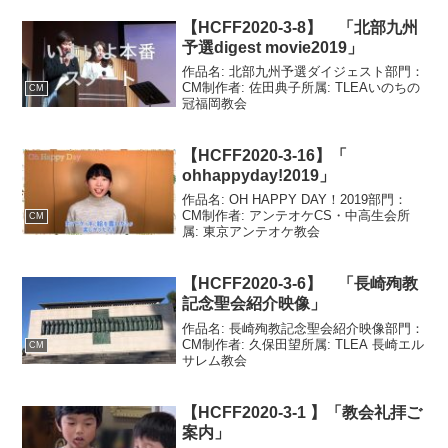
【HCFF2020-3-8】 「北部九州
予選digest movie2019」
作品名: 北部九州予選ダイジェスト部門：
CM制作者: 佐田典子所属: TLEAいのちの
CM
冠福岡教会
【HCFF2020-3-16】「
ohhappyday!2019」
作品名: OH HAPPY DAY！2019部門：
CM制作者: アンテオケCS・中高生会所
CM
属: 東京アンテオケ教会
【HCFF2020-3-6】 「長崎殉教
記念聖会紹介映像」
作品名: 長崎殉教記念聖会紹介映像部門：
CM制作者: 久保田望所属: TLEA 長崎エル
CM
サレム教会
【HCFF2020-3-1 】「教会礼拝ご
案内」