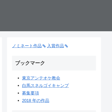
ノミネート作品
入賞作品
ブックマーク
東京アンテオケ教会
白馬スネルゴイキャンプ
募集要項
2018 年の作品