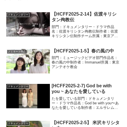
【HCFF2025-2-14】佐渡キリシ
ドキュメンタリー
タン殉教伝
部門：ドキュメンタリー・ドラマ作品
名：佐渡キリシタン殉教伝制作者：佐渡
キリシタン伝制作チーム所属：東京アン
テオケ
【HCFF2025-1-5】春の風の中
ノミネート作品
部門：ミュージックビデオ部門作品名：
春の風の中制作者：Immanuel所属：東京
アンテオケ教会
[HCFF2025-2-7) God be with
ドキュメンタリー
you ~ あなたを愛している
たを愛している部門：ドキュメンタリ
ー・ドラマ作品名：God be with you〜あ
なたを愛している制作者：エルサレム祐
美所属：東京アンテオケ
【HCFF2025-2-5】 米沢キリシタ
ドキュメンタリー