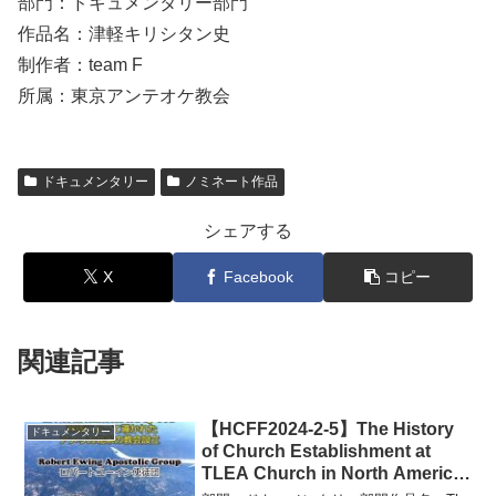
部門：ドキュメンタリー部門
作品名：津軽キリシタン史
制作者：team F
所属：東京アンテオケ教会
ドキュメンタリー
ノミネート作品
シェアする
X
Facebook
コピー
関連記事
【HCFF2024-2-5】The History
ドキュメンタリー
of Church Establishment at
TLEA Church in North America
TLEA北米における教会設立の歩