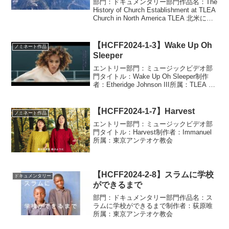
部門：ドキュメンタリー部門作品名：The
み”
History of Church Establishment at TLEA
Church in North America TLEA 北米にお
ける教会設立の歩み制作者：TLEA San
Dieg...
【HCFF2024-1-3】Wake Up Oh
ノミネート作品
Sleeper
エントリー部門：ミュージックビデオ部
門タイトル：Wake Up Oh Sleeper制作
者：Etheridge Johnson III所属：TLEA デ
ンバー教会
【HCFF2024-1-7】Harvest
ノミネート作品
エントリー部門：ミュージックビデオ部
門タイトル：Harvest制作者：Immanuel
所属：東京アンテオケ教会
【HCFF2024-2-8】スラムに学校
ドキュメンタリー
ができるまで
部門：ドキュメンタリー部門作品名：ス
ラムに学校ができるまで制作者：荻原唯
所属：東京アンテオケ教会