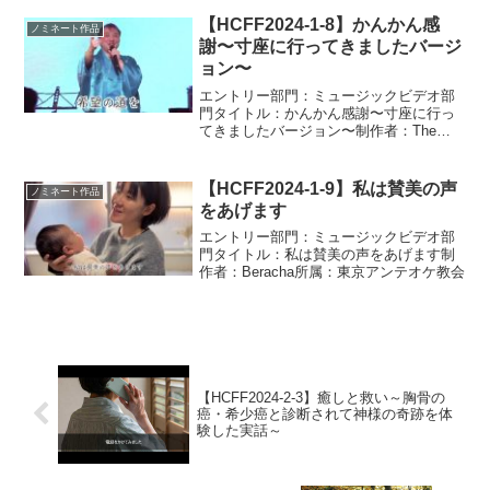
【HCFF2024-1-8】かんかん感
ノミネート作品
謝〜寸座に行ってきましたバージ
ョン〜
エントリー部門：ミュージックビデオ部
門タイトル：かんかん感謝〜寸座に行っ
てきましたバージョン〜制作者：The
Vision所属：東京アンテオケ教会
【HCFF2024-1-9】私は賛美の声
ノミネート作品
をあげます
エントリー部門：ミュージックビデオ部
門タイトル：私は賛美の声をあげます制
作者：Beracha所属：東京アンテオケ教会
【HCFF2024-2-3】癒しと救い～胸骨の
癌・希少癌と診断されて神様の奇跡を体
験した実話～